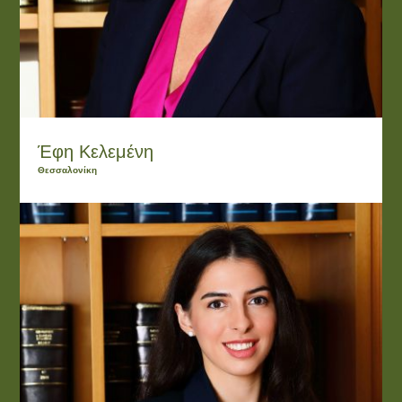
Έφη Κελεμένη
Θεσσαλονίκη