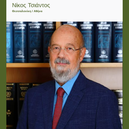
Νίκος Τσιάντος
Θεσσαλονίκη / Αθήνα